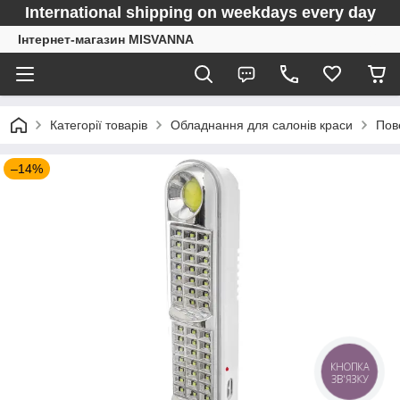
International shipping on weekdays every day
Інтернет-магазин MISVANNA
Категорії товарів
Обладнання для салонів краси
Пов
–14%
КНОПКА
ЗВ'ЯЗКУ