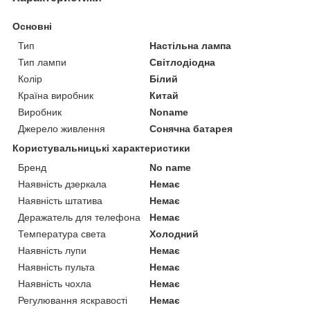
Основні
Тип
Настільна лампа
Тип лампи
Світлодіодна
Колір
Білий
Країна виробник
Китай
Виробник
Noname
Джерело живлення
Сонячна батарея
Користувальницькі характеристики
Бренд
No name
Наявність дзеркала
Немає
Наявність штатива
Немає
Деражатель для телефона
Немає
Температура света
Холодний
Наявність лупи
Немає
Наявність пульта
Немає
Наявність чохла
Немає
Регулювання яскравості
Немає