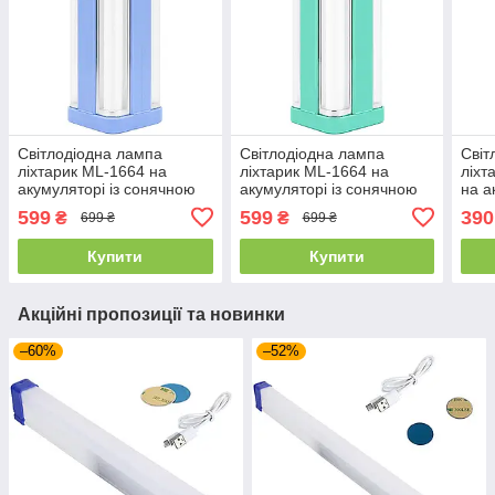
Світлодіодна лампа
Світлодіодна лампа
Світ
ліхтарик ML-1664 на
ліхтарик ML-1664 на
ліхт
акумуляторі із сонячною
акумуляторі із сонячною
на а
батареєю, блакитна
батареєю, бірюза велика
соня
599
599
390
₴
₴
699 ₴
699 ₴
велика
чорн
Купити
Купити
Акційні пропозиції та новинки
–60%
–52%