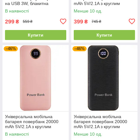
на USB 3W, блакитна
mAh 5V/2.1A з круглим
циферблатом біла
В наявності
Менше 10 од.
299
399
₴
₴
559 ₴
745 ₴
Купити
Купити
–46%
–46%
Універсальна мобільна
Універсальна мобільна
батарея повербанк 20000
батарея повербанк 20000
mAh 5V/2.1A з круглим
mAh 5V/2.1A з круглим
циферблатом персикова
циферблатом чорна
В наявності
Менше 10 од.