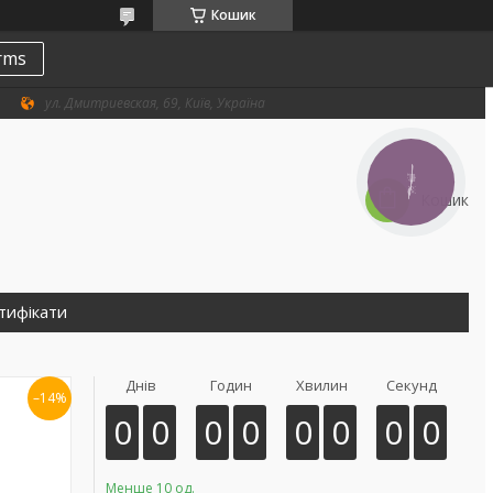
Кошик
erms
ул. Дмитриевская, 69, Київ, Україна
КНОПКА
ЗВ'ЯЗКУ
Кошик
тифікати
Днів
Годин
Хвилин
Секунд
–14%
0
0
0
0
0
0
0
0
Менше 10 од.