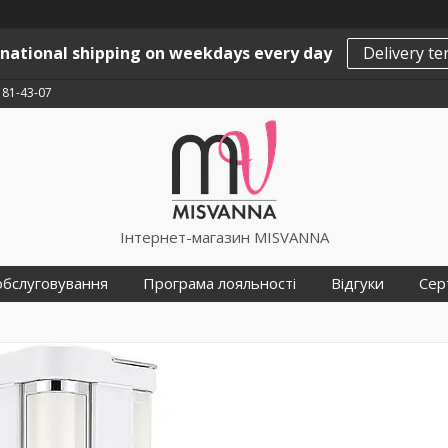
rnational shipping on weekdays every day
Delivery t
181-43-07
Інтернет-магазин MISVANNA
обслуговування
Програма лояльності
Відгуки
Сер