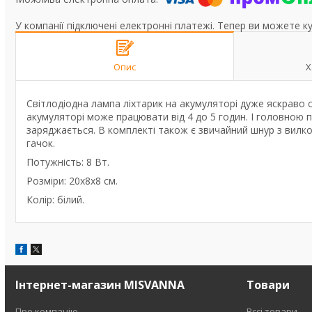
У компанії підключені електронні платежі. Тепер ви можете к
Опис
Х
Світлодіодна лампа ліхтарик на акумуляторі дуже яскраво с
акумуляторі може працювати від 4 до 5 годин. І головною п
заряджається. В комплекті також є звичайний шнур з вилкою
гачок.
Потужність: 8 Вт.
Розміри: 20х8х8 см.
Колір: білий.
Інтернет-магазин MISVANNA
Товари
Про компанію
Вссі товари