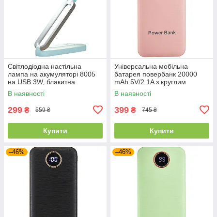
Світлодіодна настільна
Універсальна мобільна
лампа на акумуляторі 8005
батарея повербанк 20000
на USB 3W, блакитна
mAh 5V/2.1A з круглим
циферблатом персикова
В наявності
В наявності
299
399
₴
₴
559 ₴
745 ₴
Купити
Купити
–46%
–46%