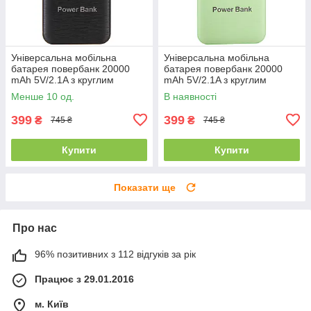
Універсальна мобільна
Універсальна мобільна
батарея повербанк 20000
батарея повербанк 20000
mAh 5V/2.1A з круглим
mAh 5V/2.1A з круглим
циферблатом чорна
циферблатом мятна
Менше 10 од.
В наявності
399
399
₴
₴
745 ₴
745 ₴
Купити
Купити
Показати ще
Про нас
96% позитивних з 112 відгуків за рік
Працює з 29.01.2016
м. Київ