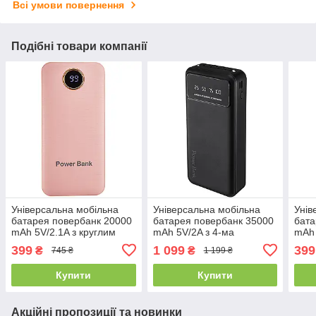
Всі умови повернення
Подібні товари компанії
Універсальна мобільна
Універсальна мобільна
Унів
батарея повербанк 20000
батарея повербанк 35000
бата
mAh 5V/2.1A з круглим
mAh 5V/2A з 4-ма
mAh 
циферблатом персикова
шнурами чорна
циф
399
1 099
399
₴
₴
745 ₴
1 199 ₴
Купити
Купити
Акційні пропозиції та новинки