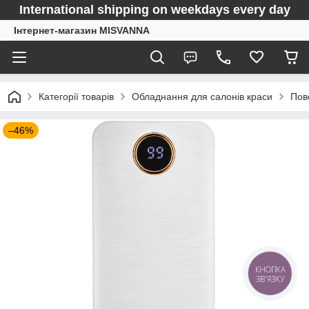
International shipping on weekdays every day
Інтернет-магазин MISVANNA
Категорії товарів
Обладнання для салонів краси
Пов
–46%
КНОПКА
ЗВ'ЯЗКУ