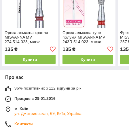
Фреза алмазна крапля
Фреза алмазна тупе
Фрез
MISVANNA MV
полумя MISVANNA MV
MIS
274.514.023, мягка
243R.514.023, мягка
257.
червона
червона
чер
135
135
135
₴
₴
Купити
Купити
Про нас
96% позитивних з 112 відгуків за рік
Працює з 29.01.2016
м. Київ
ул. Дмитриевская, 69, Київ, Україна
Контакти