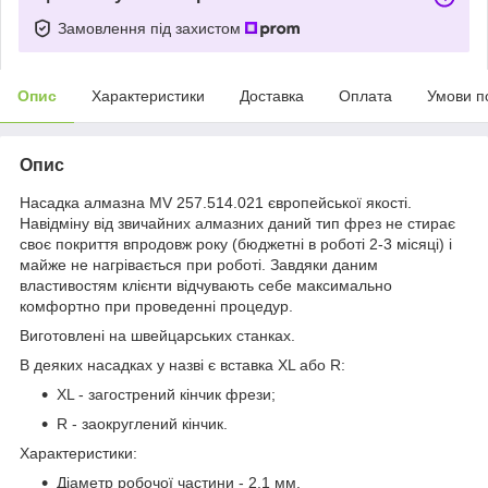
Замовлення під захистом
Опис
Характеристики
Доставка
Оплата
Умови п
Опис
Насадка алмазна MV 257.514.021 європейської якості.
Навідміну від звичайних алмазних даний тип фрез не стирає
своє покриття впродовж року (бюджетні в роботі 2-3 місяці) і
майже не нагрівається при роботі. Завдяки даним
властивостям клієнти відчувають себе максимально
комфортно при проведенні процедур.
Виготовлені на швейцарських станках.
В деяких насадках у назві є вставка XL або R:
XL - загострений кінчик фрези;
R - заокруглений кінчик.
Характеристики:
Діаметр робочої частини - 2.1 мм.