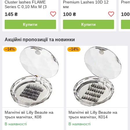
Cluster lashes FLAME
Premium Lashes 10D 12
Prem
Series C 0,10 Mix M (3
мм
ряди, розмір 9, 10, 11 мм)
145
100
100
₴
₴
Купити
Купити
Акційні пропозиції та новинки
–14%
–14%
Магнітні вії Lilly Beaute на
Магнітні вії Lilly Beaute на
трьох магнітах, К08
трьох магнітах, К014
В наявності
В наявності