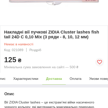
Накладні вії пучкові ZIDIA Cluster lashes fish
tail 24D C 0,10 Mix (3 ряди - 8, 10, 12 мм)
Немає в наявності
Код: 021089
Роздріб
125
₴
Мінімальна сума замовлення на сайті — 500 ₴
пис
Характеристики
Доставка
Оплата
Умови пове
Опис
Вії ZIDIA Cluster lashes – це екстрам’які війки насиченого
чорного кольору, які виглядають максимально природно,