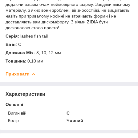
додаючи вашим очам неймовірного шарму. Завдяки якісному
матеріалу, з яких вони зроблені, вії зносостійкі, не вицвітають,
навіть при тривалому носінні не втрачають форми і не
доставляють вам дискомфорту. З віями ZIDIA бути
досконалою стало просто!
Серія:
lashes fish tail
Вігін:
C
Довжина Mix:
8, 10, 12 мм
Товщина
: 0,10 мм
Приховати
Характеристики
Основні
Вигин вій
C
Колір
Чорний