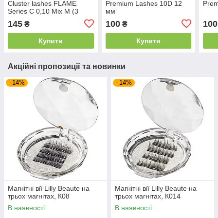
Cluster lashes FLAME
Premium Lashes 10D 12
Prem
Series C 0,10 Mix M (3
мм
ряди, розмір 9, 10, 11 мм)
145
100
100
₴
₴
Купити
Купити
Акційні пропозиції та новинки
–14%
–14%
Магнітні вії Lilly Beaute на
Магнітні вії Lilly Beaute на
трьох магнітах, К08
трьох магнітах, К014
В наявності
В наявності