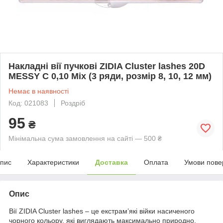
Накладні вії пучкові ZIDIA Cluster lashes 20D
MESSY C 0,10 Mix (3 ряди, розмір 8, 10, 12 мм)
Немає в наявності
Код: 021083
Роздріб
95
₴
Мінімальна сума замовлення на сайті — 500 ₴
пис
Характеристики
Доставка
Оплата
Умови пове
Опис
Вії ZIDIA Cluster lashes – це екстрам’які війки насиченого
чорного кольору, які виглядають максимально природно,