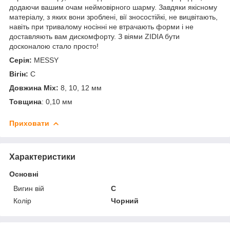
додаючи вашим очам неймовірного шарму. Завдяки якісному
матеріалу, з яких вони зроблені, вії зносостійкі, не вицвітають,
навіть при тривалому носінні не втрачають форми і не
доставляють вам дискомфорту. З віями ZIDIA бути
досконалою стало просто!
Серія:
MESSY
Вігін:
C
Довжина Mix:
8, 10, 12 мм
Товщина
: 0,10 мм
Приховати
Характеристики
Основні
Вигин вій
C
Колір
Чорний