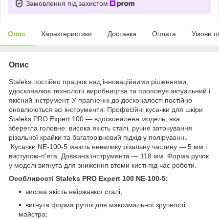
Замовлення під захистом
Опис
Характеристики
Доставка
Оплата
Умови п
Опис
Staleks постійно працює над інноваційними рішеннями,
удосконалює технології виробництва та пропонує актуальний і
якісний інструмент. У прагненні до досконалості постійно
оновлюються всі інструменти. Професійні кусачки для шкіри
Staleks PRO Expert 100 — вдосконалена модель, яка
зберегла головне: висока якість сталі, ручне заточування
різальної крайки та багаторівневий підхід у поліруванні.
Кусачки NE-100-5 мають невелику різальну частину — 5 мм і
виступом-п'ята. Довжина інструмента — 118 мм. Форма ручок
у моделі вигнута для зниження втоми кисті під час роботи.
Особливості Staleks PRO Expert 100 NE-100-5:
висока якість неіржавкої сталі;
вигнута форма ручок для максимальної зручності
майстра;