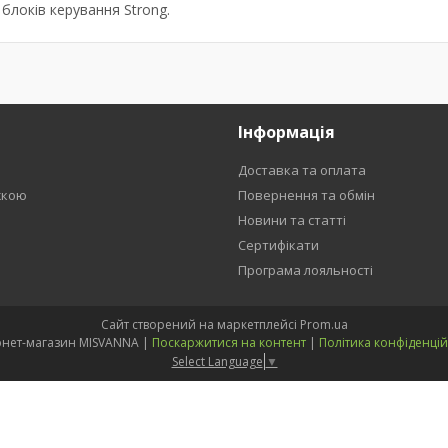
 блоків керування Strong.
Інформація
Доставка та оплата
жкою
Повернення та обмін
Новини та статті
Сертифікати
Програма лояльності
Сайт створений на маркетплейсі
Prom.ua
Інтернет-магазин MISVANNA |
Поскаржитися на контент
|
Політика конфіденцій
Select Language
▼