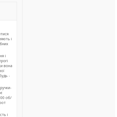
итися
ляють і
убних
я і
трогі
ки вона
вої
будь -
 ручки-
ає
000 об/
орот
сть і