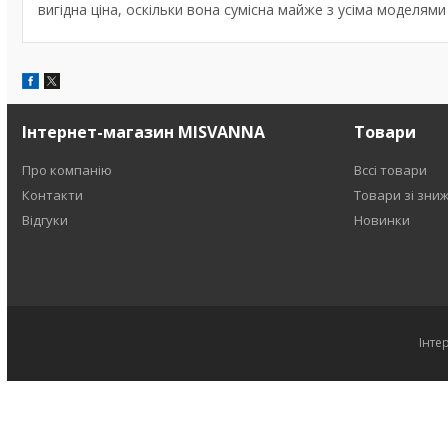
вигідна ціна, оскільки вона сумісна майже з усіма моделями
Інтернет-магазин MISVANNA
Товари
Про компанію
Вссі товари
Контакти
Товари зі зни
Відгуки
Новинки