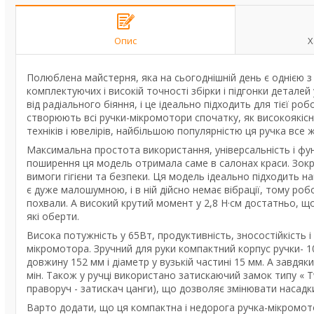
Опис
Х
Полюблена майстерня, яка на сьогоднішній день є однією з н
комплектуючих і високій точності збірки і підгонки деталей
від радіального біяння, і це ідеально підходить для тієї ро
створюють всі ручки-мікромотори спочатку, як високоякісн
техніків і ювелірів, найбільшою популярністю ця ручка все 
Максимальна простота використання, універсальність і фу
поширення ця модель отримала саме в салонах краси. Зокр
вимоги гігієни та безпеки. Ця модель ідеально підходить на
є дуже малошумною, і в ній дійсно немає вібрації, тому ро
похвали. А високий крутий момент у 2,8 Н·см достатньо, що
які оберти.
Висока потужність у 65Вт, продуктивність, зносостійкість і
мікромотора. Зручний для руки компактний корпус ручки- 1
довжину 152 мм і діаметр у вузькій частині 15 мм. А завд
мін. Також у ручці використано затискаючий замок типу « T
праворуч - затискач цанги), що дозволяє змінювати насадки
Варто додати, що ця компактна і недорога ручка-мікромотор