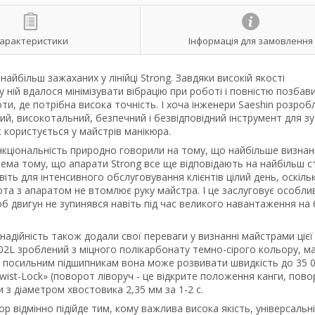
арактеристики
Інформація для замовлення
айбільш зажаханих у лінійці Strong. Завдяки високій якості
 у ній вдалося мінімізувати вібрацію при роботі і повністю позбав
боти, де потрібна висока точність. І хоча інженери Saeshin розроб
ий, високотальний, безпечний і безвідповідний інструмент для з
ж користується у майстрів манікюра.
нкціональність природно говорили на тому, що найбільше визнанн
ема тому, що апарати Strong все ще відповідають на найбільш с
віть для інтенсивного обслуговування клієнтів цілий день, оскіль
бота з апаратом не втомлює руку майстра. І це заслуговує особли
б двигун не зупинявся навіть під час великого навантаження на 
 надійність також додали свої переваги у визнанні майстрами цієї
02L зроблений з міцного полікарбонату темно-сірого кольору, м
яки посильним підшипникам вона може розвивати швидкість до 35 
wist-Lock» (поворот ліворуч - це відкрите положення канги, пов
 з діаметром хвостовика 2,35 мм за 1-2 с.
 відмінно підійде тим, кому важлива висока якість, універсальні