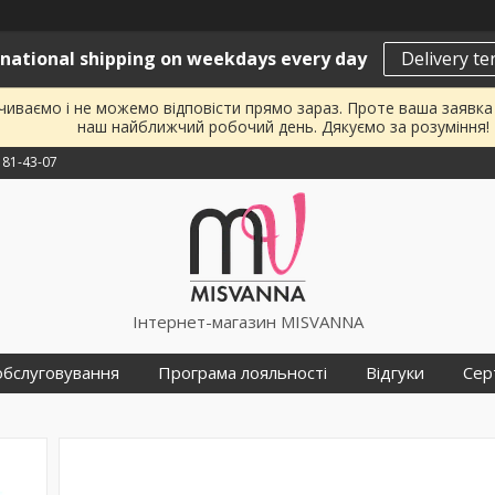
rnational shipping on weekdays every day
Delivery t
почиваємо і не можемо відповісти прямо зараз. Проте ваша заявк
наш найближчий робочий день. Дякуємо за розуміння!
181-43-07
Інтернет-магазин MISVANNA
обслуговування
Програма лояльності
Відгуки
Сер