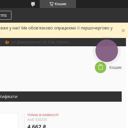
Кошик
erms
а вже у нас! Ми обов'язково опрацюємо її першочергово у
ул. Дмитриевская, 69, Київ, Україна
КНОПКА
ЗВ'ЯЗКУ
Кошик
тифікати
Немає в наявності
Код:
020235
4 662 ₴