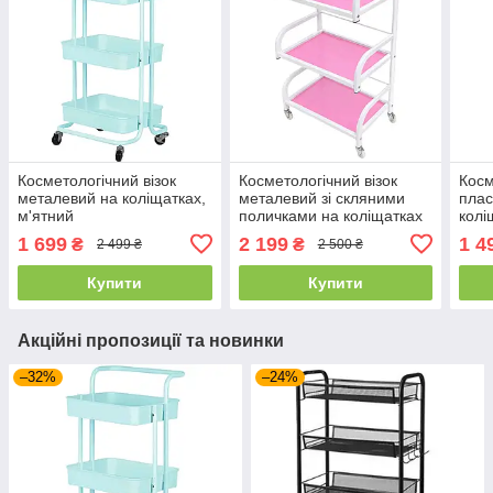
Косметологічний візок
Косметологічний візок
Косм
металевий на коліщатках,
металевий зі скляними
плас
м'ятний
поличками на коліщатках
колі
PINK
кори
1 699
2 199
1 4
₴
₴
2 499 ₴
2 500 ₴
Купити
Купити
Акційні пропозиції та новинки
–32%
–24%