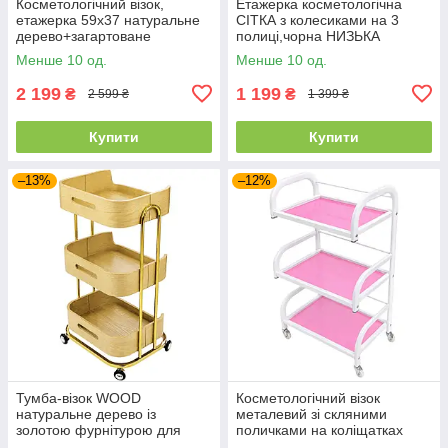
Косметологічний візок,
Етажерка косметологічна
етажерка 59х37 натуральне
СІТКА з колесиками на 3
дерево+загартоване
полиці,чорна НИЗЬКА
скло+колеса
Менше 10 од.
Менше 10 од.
2 199
1 199
₴
₴
2 599 ₴
1 399 ₴
Купити
Купити
–13%
–12%
Тумба-візок WOOD
Косметологічний візок
натуральне дерево із
металевий зі скляними
золотою фурнітурою для
поличками на коліщатках
косметолога, манікюру
PINK