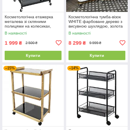
Косметологічна етажерка
Косметологічна тумба-візок
металева зі скляними
WHITE фарбоване дерево з
полицями на колесиках,
висувною шухлядою, золота
чорна
фурнітура
В наявності
В наявності
1 999
8 299
₴
₴
2 500 ₴
9 999 ₴
Купити
Купити
–15%
–14%