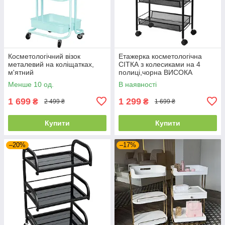
Косметологічний візок
Етажерка косметологічна
металевий на коліщатках,
СІТКА з колесиками на 4
м'ятний
полиці,чорна ВИСОКА
Менше 10 од.
В наявності
1 699
1 299
₴
₴
2 499 ₴
1 699 ₴
Купити
Купити
–20%
–17%