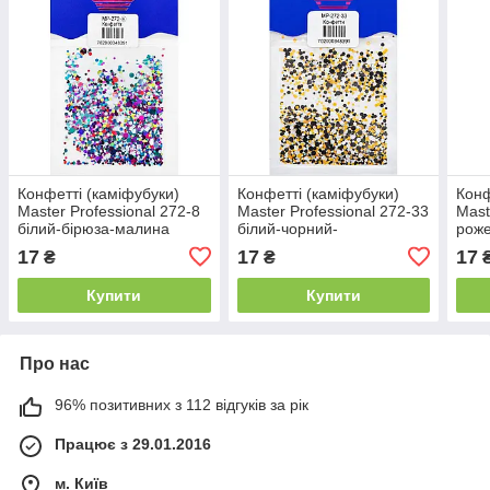
Конфетті (каміфубуки)
Конфетті (каміфубуки)
Конф
Master Professional 272-8
Master Professional 272-33
Mast
білий-бірюза-малина
білий-чорний-
роже
помаранчевий
17
17
17
₴
₴
Купити
Купити
Про нас
96% позитивних з 112 відгуків за рік
Працює з 29.01.2016
м. Київ