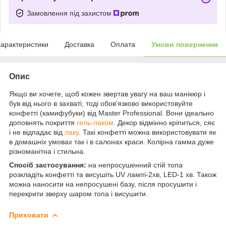
Замовлення під захистом
арактеристики
Доставка
Оплата
Умови повернення
Опис
Якщо ви хочете, щоб кожен звертав увагу на ваш манікюр і
був від нього в захваті, тоді обов'язково використовуйте
конфетті (камифубуки) від Master Professional. Вони ідеально
доповнять покриття
гель-лаком
. Декор відмінно кріпиться, сяє
і не відпадає від
лаку
. Такі конфетті можна використовувати як
в домашніх умовах так і в салонах краси. Колірна гамма дуже
різноманітна і стильна.
Спосіб застосування:
на непросушенний стій топа
розкладіть конфетті та висушіть UV лампі-2хв, LED-1 хв. Також
можна наносити на непросушені базу, після просушити і
перекрити зверху шаром топа і висушити.
Приховати