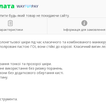
упити будь-який товар не покидаючи сайту.
арактеристики
Інформація для замовлення
колонігтьової шкіри під час класичного та комбінованого манікюр
поліровані пастою ГОІ, вони стійкі до корозії. Класичний вигин ле
зання тонкої та прозорої шкіри.
чне використання без ризику поранень.
зони без додаткового обертання кисті.
тину.
нструмента.