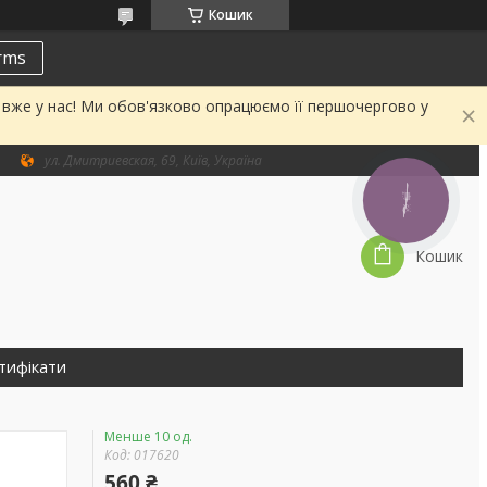
Кошик
erms
а вже у нас! Ми обов'язково опрацюємо її першочергово у
ул. Дмитриевская, 69, Київ, Україна
КНОПКА
ЗВ'ЯЗКУ
Кошик
тифікати
Менше 10 од.
Код:
017620
560 ₴