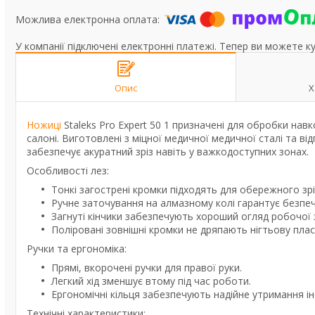
У компанії підключені електронні платежі. Тепер ви можете к
Опис
Х
Ножиці
Staleks Pro Expert 50 1 призначені для обробки нав
салоні. Виготовлені з міцної медичної медичної сталі та від
забезпечує акуратний зріз навіть у важкодоступних зонах.
Особливості лез:
Тонкі загострені кромки підходять для обережного зрі
Ручне заточування на алмазному колі гарантує безпе
Загнуті кінчики забезпечують хороший огляд робочої 
Поліровані зовнішні кромки не дряпають нігтьову плас
Ручки та ергономіка:
Прямі, вкорочені ручки для правої руки.
Легкий хід зменшує втому під час роботи.
Ергономічні кільця забезпечують надійне утримання і
Технічні характеристики: