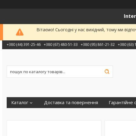
Inte
Вітаємо! Сьогодні у нас вихідний, тому ми від
+380 (44) 391-25-46
+380 (67) 480-51-33
+380 (95) 861-21-32
+380 (63) 
Каталог
Доставка та повернення
Гарантійне 