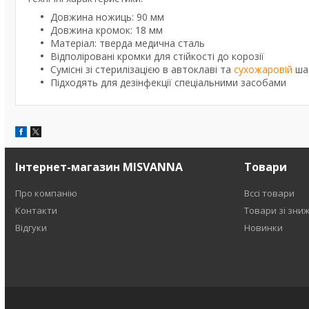
Довжина ножиць: 90 мм
Довжина кромок: 18 мм
Матеріал: тверда медична сталь
Відполіровані кромки для стійкості до корозії
Сумісні зі стерилізацією в автоклаві та
сухожаровій
ша
Підходять для дезінфекції спеціальними засобами
Інтернет-магазин MISVANNA
Товари
Про компанію
Вссі товари
Контакти
Товари зі зни
Відгуки
Новинки