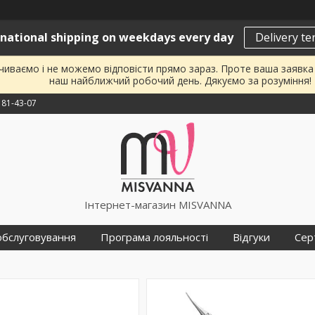
rnational shipping on weekdays every day
Delivery t
почиваємо і не можемо відповісти прямо зараз. Проте ваша заявк
наш найближчий робочий день. Дякуємо за розуміння!
181-43-07
Інтернет-магазин MISVANNA
обслуговування
Програма лояльності
Відгуки
Сер