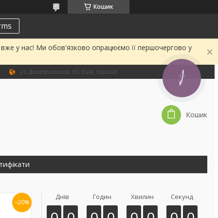
Кошик
erms
а вже у нас! Ми обов'язково опрацюємо її першочергово у
ул. Дмитриевская, 69, Київ, Україна
КНОПКА
ЗВ'ЯЗКУ
Кошик
тифікати
Днів
Годин
Хвилин
Секунд
–20%
0
0
0
0
0
0
0
0