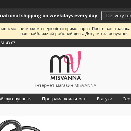
rnational shipping on weekdays every day
Delivery t
почиваємо і не можемо відповісти прямо зараз. Проте ваша заявк
наш найближчий робочий день. Дякуємо за розуміння!
181-43-07
Інтернет-магазин MISVANNA
обслуговування
Програма лояльності
Відгуки
Сер